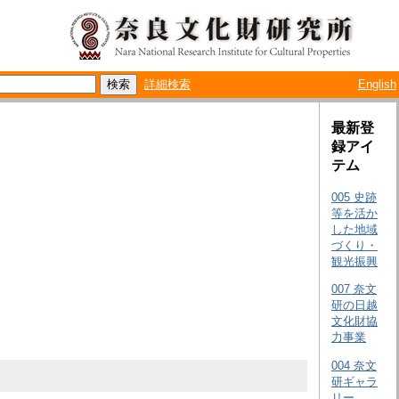
詳細検索
English
最新登
録アイ
テム
005 史跡
等を活か
した地域
づくり・
観光振興
007 奈文
研の日越
文化財協
力事業
004 奈文
研ギャラ
リー