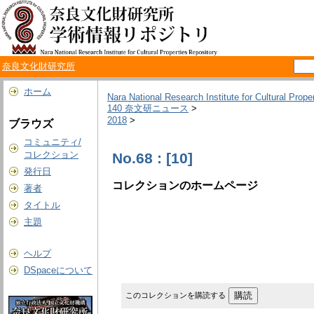
奈良文化財研究所
ホーム
Nara National Research Institute for Cultural Prope
140 奈文研ニュース
>
2018
>
ブラウズ
コミュニティ/
コレクション
No.68 : [10]
発行日
コレクションのホームページ
著者
タイトル
主題
ヘルプ
DSpaceについて
このコレクションを購読する