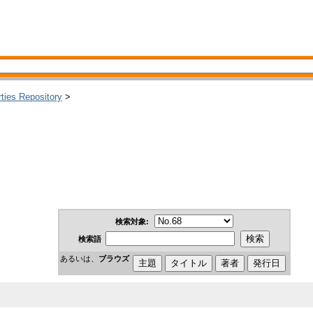
rties Repository
>
検索対象:
検索語
あるいは、
ブラウズ