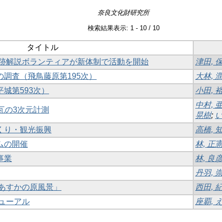
奈良文化財研究所
検索結果表示: 1 - 10 / 10
タイトル
城宮跡解説ボランティアが新体制で活動を開始
津田, 
の調査（飛鳥藤原第195次）
大林, 
平城第593次）
小田, 
中村, 
）瓦の3次元計測
晃樹
;
い
づくり・観光振興
高橋, 
ムの開催
林, 正
事業
林, 良
丹羽, 
「あすかの原風景」
西田, 
ニューアル
座覇, 