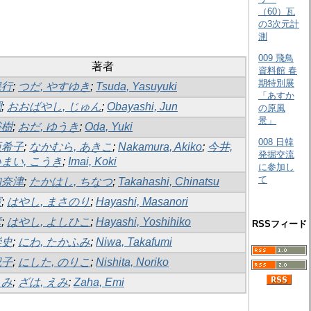
（60）瓦
の3次元計
測
009 飛鳥
著者
資料館 春
期特別展
保行
;
つだ, やすゆき
;
Tsuda, Yasuyuki
「あすか
潤
;
おおばやし, じゅん
;
Obayashi, Jun
の原風
景」
裕樹
;
おだ, ゆうき
;
Oda, Yuki
008 日韓
亜希子
;
なかむら, あきこ
;
Nakamura, Akiko
;
今井,
発掘交流
まい, こうき
;
Imai, Koki
に参加し
て
知奈津
;
たかはし, ちなつ
;
Takahashi, Chinatsu
憲
;
はやし, まさのり
;
Hayashi, Masanori
彦
;
はやし, よしひこ
;
Hayashi, Yoshihiko
RSSフィード
崇史
;
にわ, たかふみ
;
Niwa, Takafumi
紀子
;
にした, のりこ
;
Nishita, Noriko
えみ
;
ざは, えみ
;
Zaha, Emi