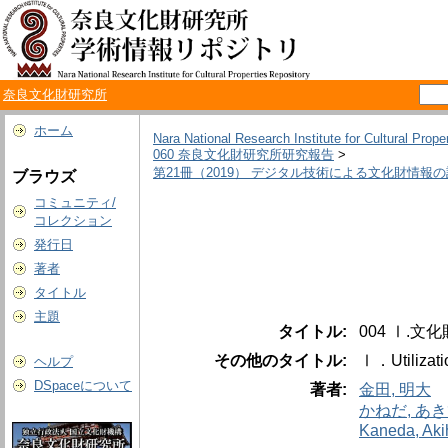
奈良文化財研究所
ホーム
Nara National Research Institute for Cultural Prope
060 奈良文化財研究所研究報告
>
第21冊（2019） デジタル技術による文化財情報
ブラウズ
コミュニティ/
コレクション
発行日
著者
タイトル
主題
タイトル:
004 Ⅰ
その他のタイトル:
Ⅰ．Utilizatio
ヘルプ
DSpaceについて
著者:
金田, 明大
かねだ, あ
Kaneda, Aki