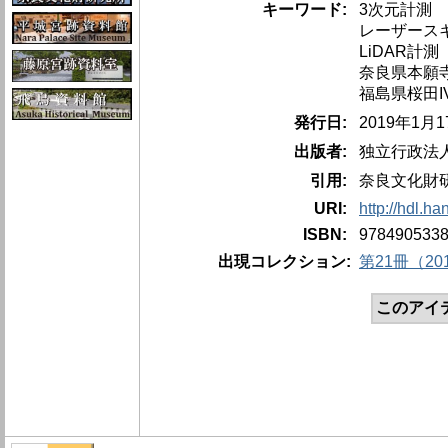
キーワード:
3次元計測
レーザース
LiDAR計測
奈良県本願
福島県桜田I
発行日:
2019年1月
出版者:
独立行政法
引用:
奈良文化財研
URI:
http://hdl.h
ISBN:
978490533
出現コレクション:
第21冊（2
このアイ