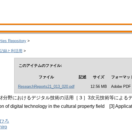
rties Repository
>
の記録と利活用
>
このアイテムのファイル:
ファイル
記述
サイズ
フォーマッ
ResearchReports21_013_020.pdf
12.56 MB
Adobe PDF
.文化財分野におけるデジタル技術の活用［３］3次元技術等による
n of digital technology in the cultural property field [3] Appli
きひろ
hiro