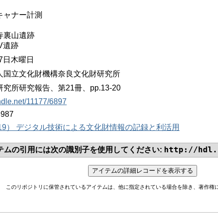
キャナー計測
寺裏山遺跡
V遺跡
17日木曜日
人国立文化財機構奈良文化財研究所
究所研究報告、第21冊、pp.13-20
andle.net/11177/6897
8987
019） デジタル技術による文化財情報の記録と利活用
http://hdl.
テムの引用には次の識別子を使用してください:
このリポジトリに保管されているアイテムは、他に指定されている場合を除き、著作権