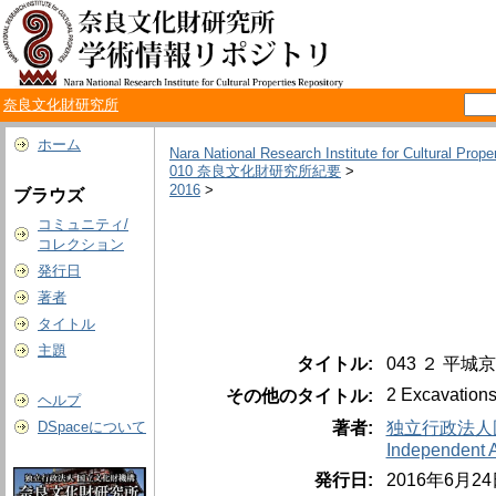
奈良文化財研究所
ホーム
Nara National Research Institute for Cultural Prope
010 奈良文化財研究所紀要
>
2016
>
ブラウズ
コミュニティ/
コレクション
発行日
著者
タイトル
主題
タイトル:
043 ２ 平
2 Excavations
その他のタイトル:
ヘルプ
著者:
独立行政法人
DSpaceについて
Independent Ad
発行日:
2016年6月2