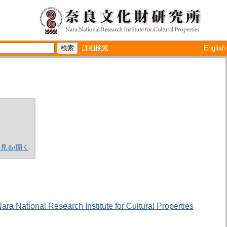
詳細検索
English
見る/開く
Nara National Research Institute for Cultural Properties