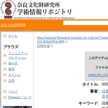
奈良文化財研究所
ホーム
Nara National Research Institute for Cultural Prope
110 現地説明会資料
>
1999年度
>
ブラウズ
コミュニティ/
コレクション
このアイテム
発行日
ファイル
著者
タイトル
19991204_h30
主題
タイトル:
0
著者:
法
ヘルプ
奈
DSpaceについて
キーワード:
回