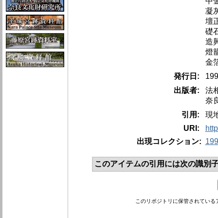
中
凝
壇
礎
造
燈
金
発行日:
19
出版者:
法
奈
引用:
現
URI:
htt
出現コレクション:
19
このアイテムの引用には次の識別子
このリポジトリに保管されている