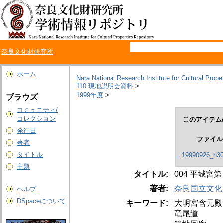
奈良文化財研究所
ホーム
Nara National Research Institute for Cultural Prope
110 現地説明会資料
>
1999年度
>
ブラウズ
コミュニティ/
コレクション
このアイテム
発行日
ファイル
著者
タイトル
19990926_h30
主題
タイトル:
004 平城
著者:
奈良国立文化
ヘルプ
DSpaceについて
キーワード:
大明宮含元殿
竜尾道