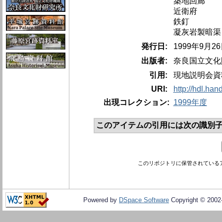
築地回廊
近衛府
鉄釘
凝灰岩製暗渠
発行日:
1999年9月2
出版者:
奈良国立文化
引用:
現地説明会資
URI:
http://hdl.ha
出現コレクション:
1999年度
このアイテムの引用には次の識別子
このリポジトリに保管されている
Powered by
DSpace Software
Copyright © 200