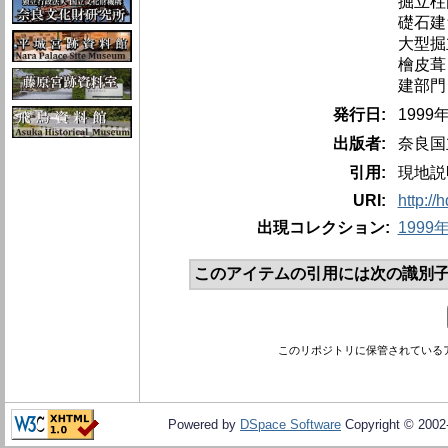
掘立柱
礎石建
大型掘
檜皮葺
建部門
発行日:
1999
出版者:
奈良国
引用:
現地説
URI:
http://
出現コレクション:
1999
このアイテムの引用には次の識別子
このリポジトリに保管されている
Powered by
DSpace Software
Copyright © 200