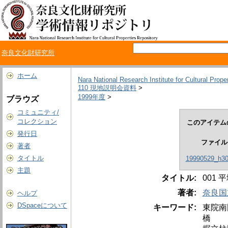
奈良文化財研究所
ホーム
Nara National Research Institute for Cultural Prope
110 現地説明会資料
>
1999年度
>
ブラウズ
コミュニティ/
コレクション
このアイテム
発行日
ファイル
著者
タイトル
19990529_h30
主題
タイトル:
001
著者:
奈良国
ヘルプ
DSpaceについて
キーワード:
東院南
橋