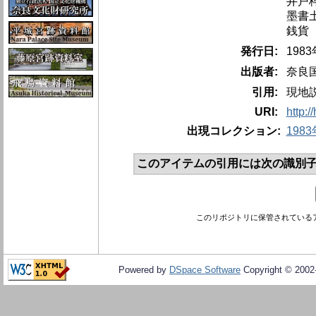
井戸
墨書
銭貨
発行日:
198
出版者:
奈良
引用:
現地
URI:
http:/
出現コレクション:
198
このアイテムの引用には次の識別子
このリポジトリに保管されている
Powered by
DSpace Software
Copyright © 200