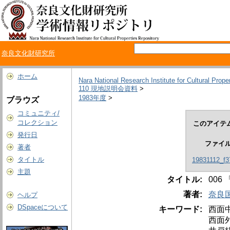
奈良文化財研究所
ホーム
Nara National Research Institute for Cultural Prope
110 現地説明会資料
>
1983年度
>
ブラウズ
コミュニティ/
コレクション
このアイテ
発行日
ファイ
著者
タイトル
19831112_f3
主題
タイトル:
00
著者:
奈良
ヘルプ
DSpaceについて
キーワード:
西面
西面