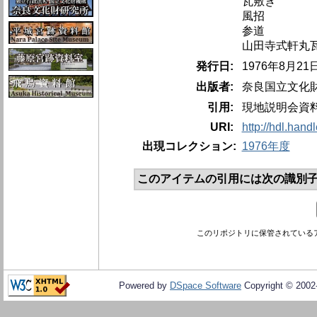
瓦敷き
風招
参道
山田寺式軒丸
発行日:
1976年8月2
出版者:
奈良国立文化
引用:
現地説明会資
URI:
http://hdl.hand
出現コレクション:
1976年度
このアイテムの引用には次の識別子
このリポジトリに保管されている
Powered by
DSpace Software
Copyright © 200