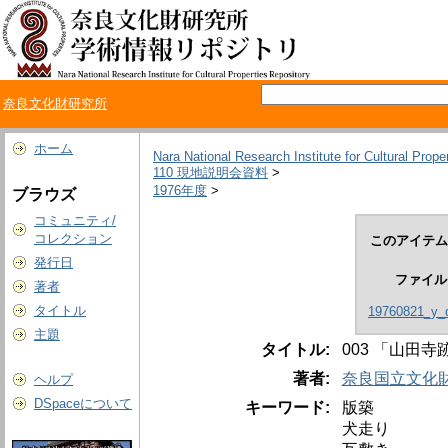
奈良文化財研究所
ホーム
Nara National Research Institute for Cultural Prope
110 現地説明会資料
>
1976年度
>
ブラウズ
コミュニティ/
コレクション
このアイテム
発行日
ファイル
著者
タイトル
19760821_y_d
主題
タイトル:
003 「山田
著者:
奈良国立文化
ヘルプ
DSpaceについて
キーワード:
版築
犬走り