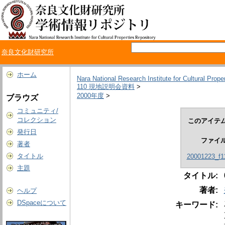
奈良文化財研究所
ホーム
Nara National Research Institute for Cultural Prope
110 現地説明会資料
>
2000年度
>
ブラウズ
コミュニティ/
コレクション
このアイテム
発行日
ファイ
著者
タイトル
20001223_f1
主題
タイトル:
著者:
ヘルプ
DSpaceについて
キーワード: