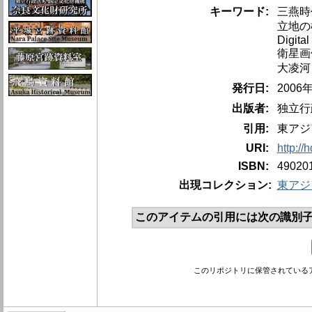
キーワード:
三燕時
立地の
Digital
衛星画
大凌河
発行日:
2006
出版者:
独立行
引用:
東アジ
URI:
http://
ISBN:
49020
出現コレクション:
東アジ
このアイテムの引用には次の識別子
このリポジトリに保管されている