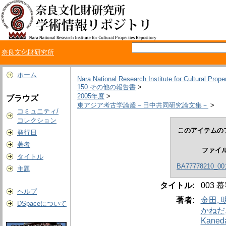
奈良文化財研究所
ホーム
Nara National Research Institute for Cultural Prope
150 その他の報告書
>
2005年度
>
ブラウズ
東アジア考古学論叢－日中共同研究論文集－
>
コミュニティ/
コレクション
このアイテムの
発行日
著者
ファイ
タイトル
BA77778210_001
主題
タイトル:
003
ヘルプ
著者:
金田, 
DSpaceについて
かねだ
Kaneda