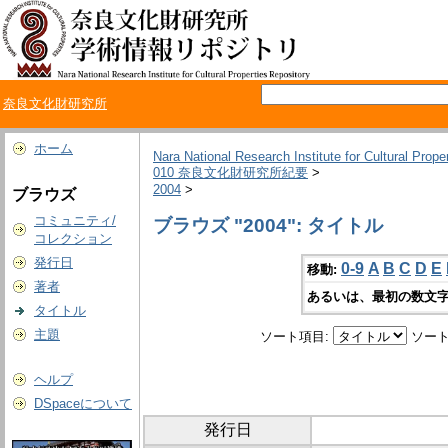
奈良文化財研究所
ホーム
Nara National Research Institute for Cultural Prope
010 奈良文化財研究所紀要
>
2004
>
ブラウズ
コミュニティ/
ブラウズ "2004": タイトル
コレクション
発行日
0-9
A
B
C
D
E
移動:
著者
あるいは、最初の数文字
タイトル
主題
ソート項目:
ソート
ヘルプ
DSpaceについて
発行日