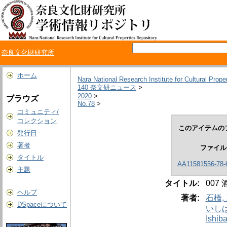
奈良文化財研究所
ホーム
Nara National Research Institute for Cultural Prope
140 奈文研ニュース
>
2020
>
ブラウズ
No.78
>
コミュニティ/
コレクション
このアイテムの
発行日
著者
ファイル
タイトル
AA11581556-78-6
主題
タイトル:
00
ヘルプ
著者:
石橋,
DSpaceについて
いしば
Ishiba