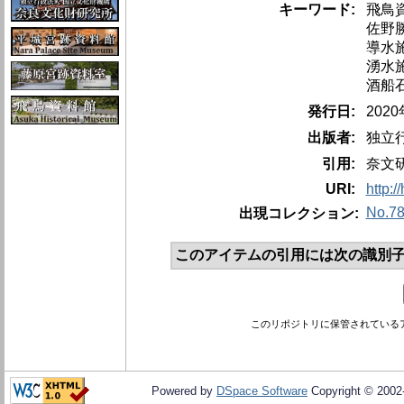
キーワード:
飛鳥
佐野
導水
湧水
酒船
発行日:
202
出版者:
独立
引用:
奈文研
URI:
http:/
No.7
出現コレクション:
このアイテムの引用には次の識別子
このリポジトリに保管されている
Powered by
DSpace Software
Copyright © 200