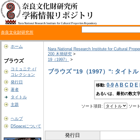
奈良文化財研究所
ホーム
Nara National Research Institute for Cultural Prope
200 木簡研究
>
19（1997）
>
ブラウズ
コミュニティ/
ブラウズ "19（1997）": タイトル
コレクション
発行日
0-9
A
B
C
D
E
移動:
著者
あるいは、最初の数文字
タイトル
主題
ソート項目:
ソート
ヘルプ
DSpaceについて
発行日