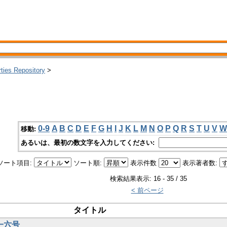
rties Repository
>
0-9
A
B
C
D
E
F
G
H
I
J
K
L
M
N
O
P
Q
R
S
T
U
V
W
移動:
あるいは、最初の数文字を入力してください:
ソート項目:
ソート順:
表示件数
表示著者数:
検索結果表示: 16 - 35 / 35
< 前ページ
タイトル
第一六号