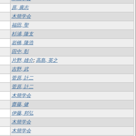
原, 廣志
木簡学会
福田, 聖
杉浦, 隆支
岩橋, 隆浩
田中, 彰
片野, 雄介
;
高島, 英之
吉野, 武
菅原, 計二
菅原, 計二
木簡学会
齋藤, 健
伊藤, 邦弘
木簡学会
木簡学会