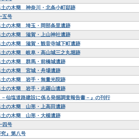
年出土の木簡 神奈川・北条小町邸跡
第一五号
年出土の木簡 埼玉・岡部条里遺跡
年出土の木簡 滋賀・上山神社遺跡
年出土の木簡 滋賀・観音寺城下町遺跡
年出土の木簡 岐阜・高山城三之丸堀跡
年出土の木簡 群馬・前橋城遺跡
年出土の木簡 宮城・舟場遺跡
年出土の木簡 岩手・無量光院跡
年出土の木簡 岩手・志羅山遺跡
跡Ⅰ－仙塩道路建設に係る発掘調査報告書－』の刊行
年出土の木簡 山形・上高田遺跡
年出土の木簡 山形・大楯遺跡
第一四号
真研究』第八号