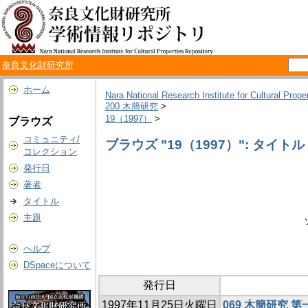
奈良文化財研究所
ホーム
Nara National Research Institute for Cultural Prope
200 木簡研究
>
19（1997）
>
ブラウズ
コミュニティ/
ブラウズ "19（1997）": タイトル
コレクション
発行日
著者
タイトル
主題
ヘルプ
DSpaceについて
発行日
1997年11月25日火曜日
069 木簡研究 