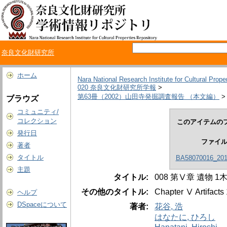
奈良文化財研究所
ホーム
Nara National Research Institute for Cultural Prope
020 奈良文化財研究所学報
>
第63冊（2002）山田寺発掘調査報告 （本文編）
>
ブラウズ
コミュニティ/
コレクション
このアイテムのフ
発行日
ファイ
著者
タイトル
BA58070016_201
主題
タイトル:
008 第Ⅴ章 遺物 1
その他のタイトル:
Chapter Ⅴ Artifacts 
ヘルプ
DSpaceについて
著者:
花谷, 浩
はなたに, ひろし