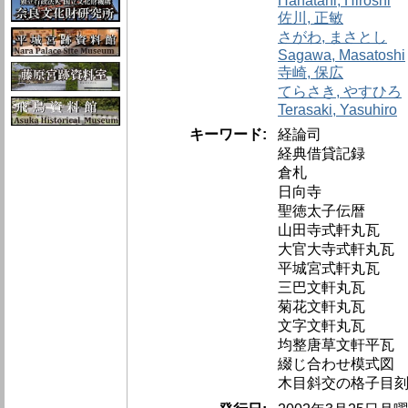
Hanatani, Hiroshi
佐川, 正敏
さがわ, まさとし
Sagawa, Masatoshi
寺崎, 保広
てらさき, やすひろ
Terasaki, Yasuhiro
キーワード:
経論司
経典借貸記録
倉札
日向寺
聖徳太子伝暦
山田寺式軒丸瓦
大官大寺式軒丸瓦
平城宮式軒丸瓦
三巴文軒丸瓦
菊花文軒丸瓦
文字文軒丸瓦
均整唐草文軒平瓦
綴じ合わせ模式図
木目斜交の格子目