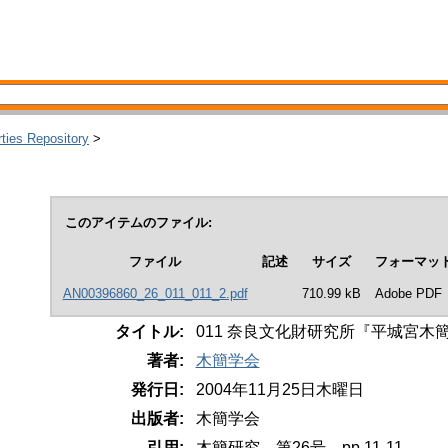
rties Repository
>
このアイテムのファイル:
ファイル
記述
サイズ
フォーマッ
AN00396860_26_011_011_2.pdf
710.99 kB
Adobe PDF
タイトル:
011 奈良文化財研究所『平城宮木
著者:
木簡学会
発行日:
2004年11月25日木曜日
出版者:
木簡学会
引用:
木簡研究、第26号、pp.11-11