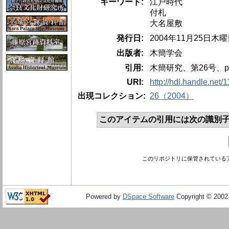
キーワード:
江戸時代
付札
大名屋敷
発行日:
2004年11月25日木
出版者:
木簡学会
引用:
木簡研究、第26号、pp.
URI:
http://hdl.handle.net
出現コレクション:
26（2004）
このアイテムの引用には次の識別子
このリポジトリに保管されている
Powered by
DSpace Software
Copyright © 200