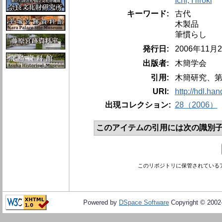
Ichi, Hiroki
キーワード:
古代
木製品
筆慣らし
発行日:
2006年11
出版者:
木簡学会
引用:
木簡研究、第28
URI:
http://hdl.ha
出現コレクション:
28（2006）
このアイテムの引用には次の識別子
このリポジトリに保管されている
Powered by
DSpace Software
Copyright © 200