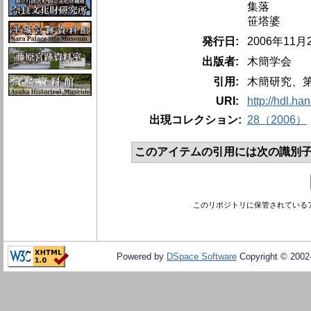
集落
笹塔婆
発行日:
2006年11
出版者:
木簡学会
引用:
木簡研究、第28
URI:
http://hdl.ha
出現コレクション:
28（2006）
このアイテムの引用には次の識別子
このリポジトリに保管されている
Powered by
DSpace Software
Copyright © 200