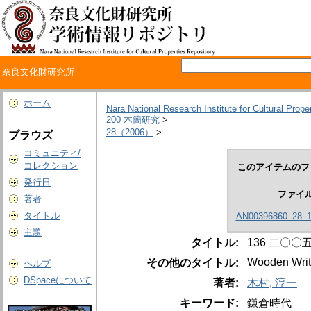
奈良文化財研究所
ホーム
Nara National Research Institute for Cultural Prope
200 木簡研究
>
28（2006）
>
ブラウズ
コミュニティ/
コレクション
このアイテムのフ
発行日
ファイ
著者
タイトル
AN00396860_28_1
主題
タイトル:
136 二〇
Wooden Writi
その他のタイトル:
ヘルプ
DSpaceについて
著者:
木村, 淳一
キーワード:
鎌倉時代