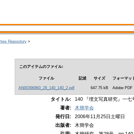
rties Repository
>
このアイテムのファイル:
ファイル
記述
サイズ
フォーマッ
AN00396860_28_140_140_2.pdf
647.75 kB
Adobe PDF
タイトル:
140 『埋文写真研究』一七
著者:
木簡学会
発行日:
2006年11月25日土曜日
出版者:
木簡学会
引用:
木簡研究、第28号、pp.140-