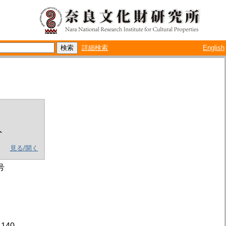
詳細検索
English
ト
見る/開く
号
140