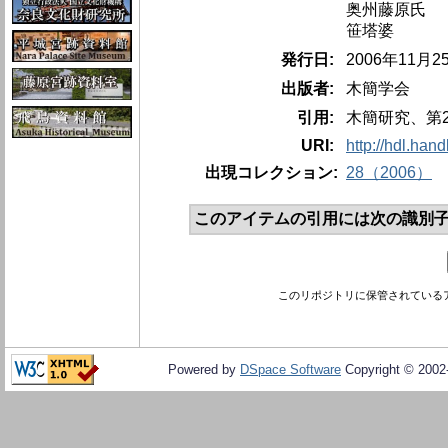
奥州藤原氏
笹塔婆
発行日:
2006年11月
出版者:
木簡学会
引用:
木簡研究、第28号
URI:
http://hdl.han
出現コレクション:
28（2006）
このアイテムの引用には次の識別子
このリポジトリに保管されている
Powered by
DSpace Software
Copyright © 200