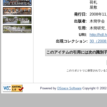
荷札
屋敷
発行日:
2008年1
出版者:
木簡学会
引用:
木簡研究、第
URI:
http://hdl
出現コレクション:
30（200
このアイテムの引用には次の識別子
このリポジトリに保管されている
Powered by
DSpace Software
Copyright © 200