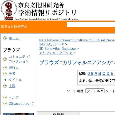
奈良文化財研究所
ホーム
Nara National Research Institute for Cultural Prope
146 3次元データ
>
3D Bone Atlas Database
>
ブラウズ
カリフォルニアアシカ
>
コミュニティ/
コレクション
ブラウズ "カリフォルニアアシカ":
発行日
0-9
A
B
C
D
E
著者
移動:
タイトル
あるいは、最初の数文字
主題
ソート項目:
ソート
ヘルプ
DSpaceについて
発行日