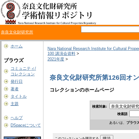
奈良文化財研究所
ホーム
Nara National Research Institute for Cultural Prope
100 講演会資料
>
2021年度
>
ブラウズ
コミュニティ/
コレクション
奈良文化財研究所第126回オン
発行日
著者
コレクションのホームページ
タイトル
主題
検索対象:
検索語
ヘルプ
あるいは、
ブラウ
DSpaceについて
このコレクションを購読する