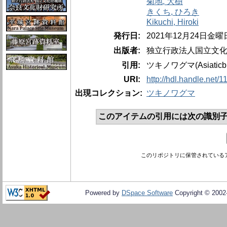
菊地, 大樹
きくち, ひろき
Kikuchi, Hiroki
発行日:
2021年12月24日金曜
出版者:
独立行政法人国立文
引用:
ツキノワグマ(Asiati
URI:
http://hdl.handle.net/
出現コレクション:
ツキノワグマ
このアイテムの引用には次の識別子
このリポジトリに保管されている
Powered by
DSpace Software
Copyright © 200