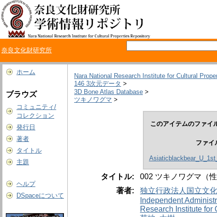
奈良文化財研究所
ホーム
Nara National Research Institute for Cultural Prope
146 3次元データ
>
3D Bone Atlas Database
>
ブラウズ
ツキノワグマ
>
コミュニティ/
コレクション
このアイテムのファイル
発行日
著者
ファイ
タイトル
Asiaticblackbear_U_1st
主題
タイトル:
002 ツキノワグマ（
ヘルプ
著者:
独立行政法人国立文
DSpaceについて
Independent Administrat
Research Institute for 