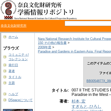
奈良文化財研究所
ホーム
Nara National Research Institute for Cultural Prope
150 その他の報告書
>
2009年度
>
ブラウズ
Paradise and Gardens in Eastern Asia: Final Repor
コミュニティ/
コレクション
このアイテムの
発行日
著者
ファイ
タイトル
BB0054877X_066
主題
007 II THE STUDIES 
タイトル:
ヘルプ
Paradise in the West
DSpaceについて
著者:
杉本, 宏
すぎもと, ひろし