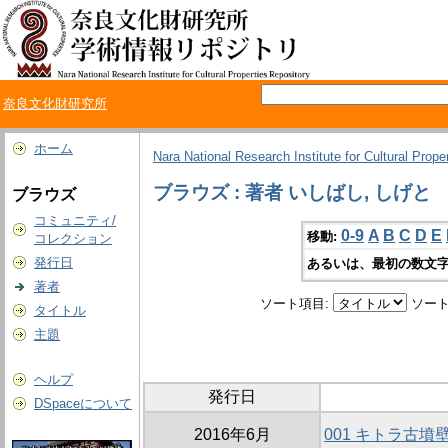
奈良文化財研究所
ホーム
Nara National Research Institute for Cultural Prope
ブラウズ : 著者 いしばし, しげと
ブラウズ
コミュニティ/
0-9
A
B
C
D
E
移動:
コレクション
発行日
あるいは、最初の数文字
著者
ソート項目:
ソート
タイトル
主題
ヘルプ
発行日
DSpaceについて
2016年6月
001 キトラ古