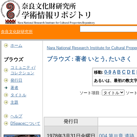
奈良文化財研究所
ホーム
Nara National Research Institute for Cultural Prope
ブラウズ : 著者 いとう, たいさく
ブラウズ
コミュニティ/
0-9
A
B
C
D
E
移動:
コレクション
発行日
あるいは、最初の数文字
著者
ソート項目:
ソート
タイトル
主題
ヘルプ
発行日
DSpaceについて
1978年3月31日金曜日
004 第Ⅲ章 遺跡