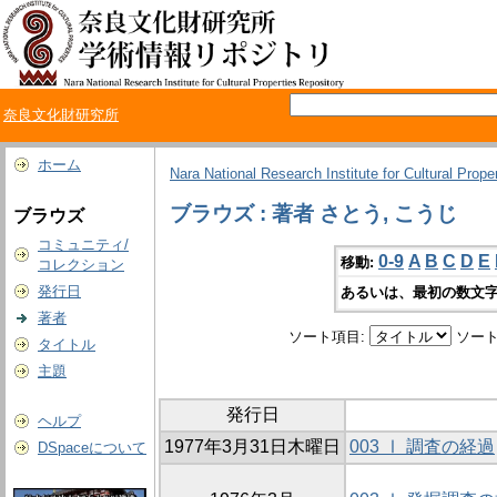
奈良文化財研究所
ホーム
Nara National Research Institute for Cultural Prope
ブラウズ : 著者 さとう, こうじ
ブラウズ
コミュニティ/
0-9
A
B
C
D
E
移動:
コレクション
発行日
あるいは、最初の数文字
著者
ソート項目:
ソート
タイトル
主題
発行日
ヘルプ
1977年3月31日木曜日
003 Ⅰ 調査の経過
DSpaceについて