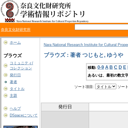
奈良文化財研究所
ホーム
Nara National Research Institute for Cultural Prope
ブラウズ : 著者 つじもと, ゆうや
ブラウズ
コミュニティ/
0-9
A
B
C
D
E
移動:
コレクション
発行日
あるいは、最初の数文字
著者
ソート項目:
ソート
タイトル
主題
発行日
ヘルプ
DSpaceについて