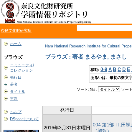
奈良文化財研究所
ホーム
Nara National Research Institute for Cultural Prope
ブラウズ : 著者 まるやま, まさし
ブラウズ
コミュニティ/
0-9
A
B
C
D
E
移動:
コレクション
発行日
あるいは、最初の数文字
著者
ソート項目:
ソート
タイトル
主題
発行日
ヘルプ
DSpaceについて
004 第1部 Ⅱ
2016年3月31日木曜日
（初報）