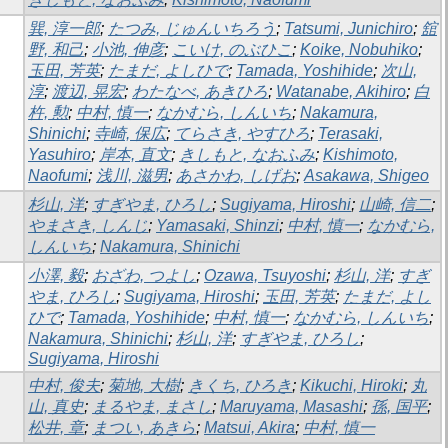
巽, 淳一郎
;
たつみ, じゅんいちろう
;
Tatsumi, Junichiro
;
舘
野, 和己
;
小池, 伸彦
;
こいけ, のぶひこ
;
Koike, Nobuhiko
;
玉田, 芳英
;
たまだ, よしひで
;
Tamada, Yoshihide
;
次山,
淳
;
渡辺, 晃宏
;
わたなべ, あきひろ
;
Watanabe, Akihiro
;
白
杵, 勲
;
中村, 慎一
;
なかむら, しんいち
;
Nakamura,
Shinichi
;
寺崎, 保広
;
てらさき, やすひろ
;
Terasaki,
Yasuhiro
;
岸本, 直文
;
きしもと, なおふみ
;
Kishimoto,
Naofumi
;
浅川, 滋男
;
あさかわ, しげお
;
Asakawa, Shigeo
杉山, 洋
;
すぎやま, ひろし
;
Sugiyama, Hiroshi
;
山崎, 信二
;
やまさき, しんじ
;
Yamasaki, Shinzi
;
中村, 慎一
;
なかむら,
しんいち
;
Nakamura, Shinichi
小澤, 毅
;
おざわ, つよし
;
Ozawa, Tsuyoshi
;
杉山, 洋
;
すぎ
やま, ひろし
;
Sugiyama, Hiroshi
;
玉田, 芳英
;
たまだ, よし
ひで
;
Tamada, Yoshihide
;
中村, 慎一
;
なかむら, しんいち
;
Nakamura, Shinichi
;
杉山, 洋
;
すぎやま, ひろし
;
Sugiyama, Hiroshi
中村, 俊夫
;
菊地, 大樹
;
きくち, ひろき
;
Kikuchi, Hiroki
;
丸
山, 真史
;
まるやま, まさし
;
Maruyama, Masashi
;
孫, 国平
;
松井, 章
;
まつい, あきら
;
Matsui, Akira
;
中村, 慎一