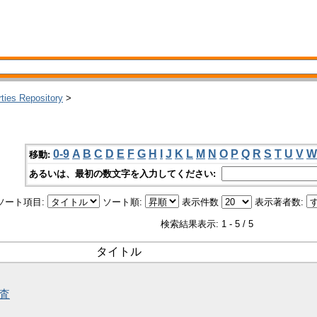
rties Repository
>
0-9
A
B
C
D
E
F
G
H
I
J
K
L
M
N
O
P
Q
R
S
T
U
V
W
移動:
あるいは、最初の数文字を入力してください:
ソート項目:
ソート順:
表示件数
表示著者数:
検索結果表示: 1 - 5 / 5
タイトル
調査