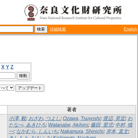
詳細検索
English
X
Y
Z
著者
小澤, 毅
;
おざわ, つよし
;
Ozawa, Tsuyoshi
;
渡辺, 晃宏
;
わ
たなべ, あきひろ
;
Watanabe, Akihiro
;
藤田, 盟児
;
中村, 慎
一
;
なかむら, しんいち
;
Nakamura, Shinichi
;
岸本, 直文
;
きしもと, なおふみ
;
Kishimoto, Naofumi