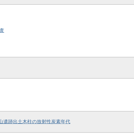
調査
.田螺山遺跡出土木柱の放射性炭素年代