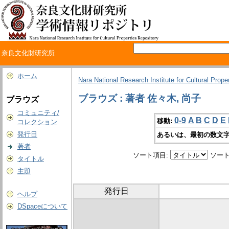
奈良文化財研究所
ホーム
Nara National Research Institute for Cultural Prope
ブラウズ : 著者 佐々木, 尚子
ブラウズ
コミュニティ/
0-9
A
B
C
D
E
移動:
コレクション
発行日
あるいは、最初の数文字
著者
ソート項目:
ソート
タイトル
主題
発行日
ヘルプ
DSpaceについて