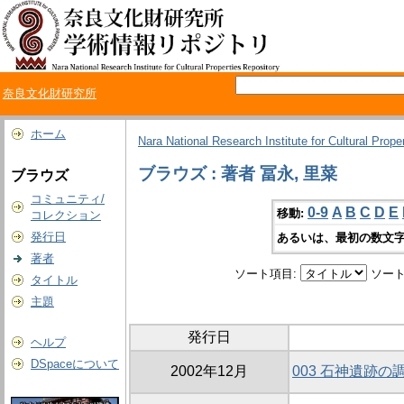
奈良文化財研究所
ホーム
Nara National Research Institute for Cultural Prope
ブラウズ : 著者 冨永, 里菜
ブラウズ
コミュニティ/
0-9
A
B
C
D
E
移動:
コレクション
発行日
あるいは、最初の数文字
著者
ソート項目:
ソート
タイトル
主題
発行日
ヘルプ
DSpaceについて
2002年12月
003 石神遺跡の