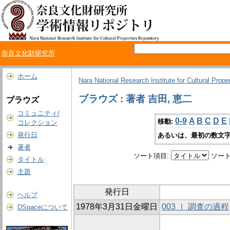
奈良文化財研究所
ホーム
Nara National Research Institute for Cultural Prope
ブラウズ : 著者 吉田, 恵二
ブラウズ
コミュニティ/
0-9
A
B
C
D
E
移動:
コレクション
発行日
あるいは、最初の数文字
著者
ソート項目:
ソート
タイトル
主題
発行日
ヘルプ
1978年3月31日金曜日
003 Ⅰ 調査の過程
DSpaceについて