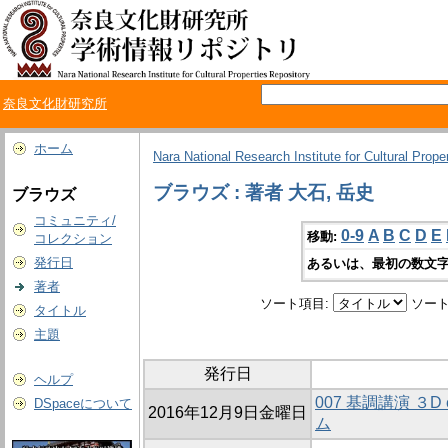
奈良文化財研究所
ホーム
Nara National Research Institute for Cultural Prope
ブラウズ : 著者 大石, 岳史
ブラウズ
コミュニティ/
0-9
A
B
C
D
E
移動:
コレクション
発行日
あるいは、最初の数文字
著者
ソート項目:
ソート
タイトル
主題
発行日
ヘルプ
007 基調講演 ３D
DSpaceについて
2016年12月9日金曜日
ム