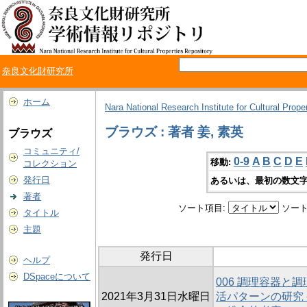
奈良文化財研究所
ホーム
Nara National Research Institute for Cultural Prope
ブラウズ : 著者 姜, 素英
ブラウズ
コミュニティ/
0-9
A
B
C
D
E
移動:
コレクション
発行日
あるいは、最初の数文字
著者
ソート項目:
ソート
タイトル
主題
発行日
ヘルプ
DSpaceについて
006 調理容器と
2021年3月31日水曜日
活パターンの研究