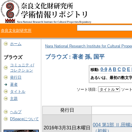
奈良文化財研究所
ホーム
Nara National Research Institute for Cultural Prope
ブラウズ : 著者 孫, 国平
ブラウズ
コミュニティ/
0-9
A
B
C
D
E
移動:
コレクション
発行日
あるいは、最初の数文字
著者
ソート項目:
ソート
タイトル
主題
発行日
ヘルプ
DSpaceについて
004 第1部 Ⅱ
2016年3月31日木曜日
（初報）