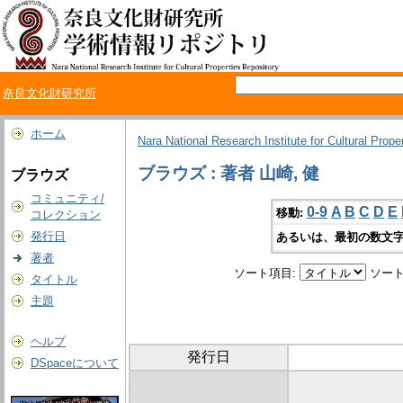
奈良文化財研究所
ホーム
Nara National Research Institute for Cultural Prope
ブラウズ : 著者 山崎, 健
ブラウズ
コミュニティ/
0-9
A
B
C
D
E
移動:
コレクション
発行日
あるいは、最初の数文字
著者
ソート項目:
ソート
タイトル
主題
ヘルプ
発行日
DSpaceについて