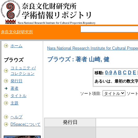
奈良文化財研究所
ホーム
Nara National Research Institute for Cultural Prope
ブラウズ : 著者 山崎, 健
ブラウズ
コミュニティ/
0-9
A
B
C
D
E
移動:
コレクション
発行日
あるいは、最初の数文字
著者
ソート項目:
ソート
タイトル
主題
ヘルプ
発行日
DSpaceについて