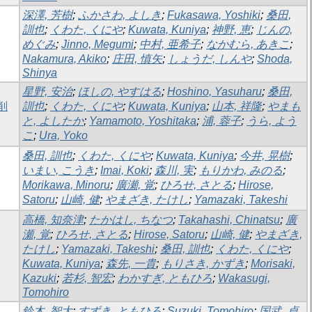
深澤, 芳樹
;
ふかさわ, よしき
;
Fukasawa, Yoshiki
;
桑田,
訓也
;
くわた, くにや
;
Kuwata, Kuniya
;
神野, 恵
;
じんの,
めぐみ
;
Jinno, Megumi
;
中村, 亜希子
;
なかむら, あきこ
;
Nakamura, Akiko
;
庄田, 慎矢
;
しょうだ, しんや
;
Shoda,
Shinya
星野, 安治
;
ほしの, やすはる
;
Hoshino, Yasuharu
;
桑田,
削
訓也
;
くわた, くにや
;
Kuwata, Kuniya
;
山本, 祥隆
;
やまも
と, よしたか
;
Yamamoto, Yoshitaka
;
浦, 蓉子
;
うら, よう
こ
;
Ura, Yoko
桑田, 訓也
;
くわた, くにや
;
Kuwata, Kuniya
;
今井, 晃樹
;
いまい, こうき
;
Imai, Koki
;
森川, 実
;
もりかわ, みのる
;
Morikawa, Minoru
;
廣瀬, 覚
;
ひろせ, さとる
;
Hirose,
Satoru
;
山崎, 健
;
やまざき, たけし
;
Yamazaki, Takeshi
高橋, 知奈津
;
たかはし, ちなつ
;
Takahashi, Chinatsu
;
廣
瀬, 覚
;
ひろせ, さとる
;
Hirose, Satoru
;
山崎, 健
;
やまざき,
たけし
;
Yamazaki, Takeshi
;
桑田, 訓也
;
くわた, くにや
;
Kuwata, Kuniya
;
森先, 一貴
;
もりさき, かずき
;
Morisaki,
Kazuki
;
若杉, 智宏
;
わかすぎ, ともひろ
;
Wakasugi,
Tomohiro
鈴木, 智大
;
すずき, ともひろ
;
Suzuki, Tomohiro
;
国武, 貞