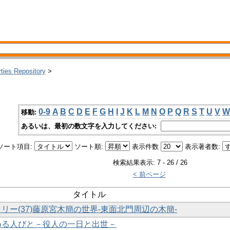
rties Repository
>
0-9
A
B
C
D
E
F
G
H
I
J
K
L
M
N
O
P
Q
R
S
T
U
V
W
移動:
あるいは、最初の数文字を入力してください:
ソート項目:
ソート順:
表示件数
表示著者数:
検索結果表示: 7 - 26 / 26
< 前ページ
タイトル
ラリー(37)藤原宮木簡の世界-東面北門周辺の木簡-
勤める人びと－役人の一日と出世－