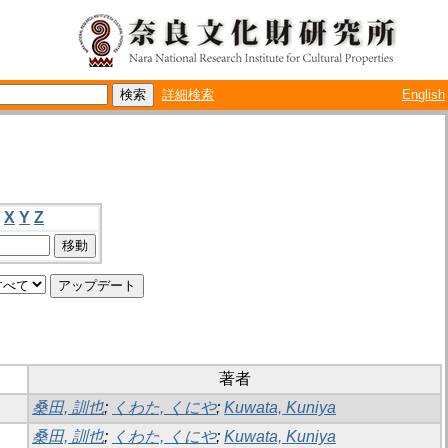
詳細検索
English
X
Y
Z
著者
桑田, 訓也
;
くわた, くにや
;
Kuwata, Kuniya
桑田, 訓也
;
くわた, くにや
;
Kuwata, Kuniya