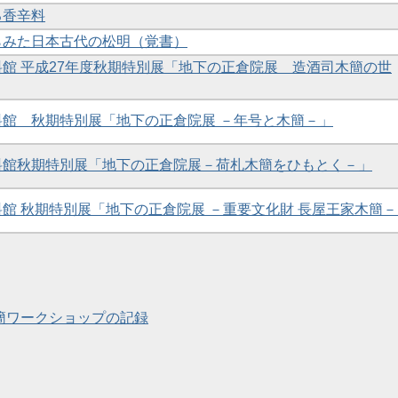
る香辛料
からみた日本古代の松明（覚書）
資料館 平成27年度秋期特別展「地下の正倉院展 造酒司木簡の世
資料館 秋期特別展「地下の正倉院展 －年号と木簡－」
資料館秋期特別展「地下の正倉院展－荷札木簡をひもとく－」
資料館 秋期特別展「地下の正倉院展 －重要文化財 長屋王家木簡
 木簡ワークショップの記録