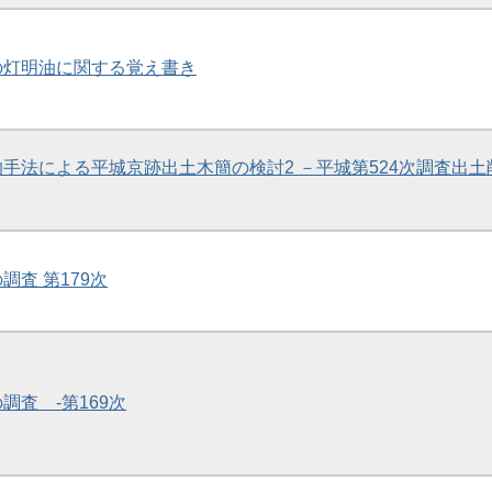
紀の灯明油に関する覚え書き
学的手法による平城京跡出土木簡の検討2 －平城第524次調査出土
調査 第179次
の調査 -第169次