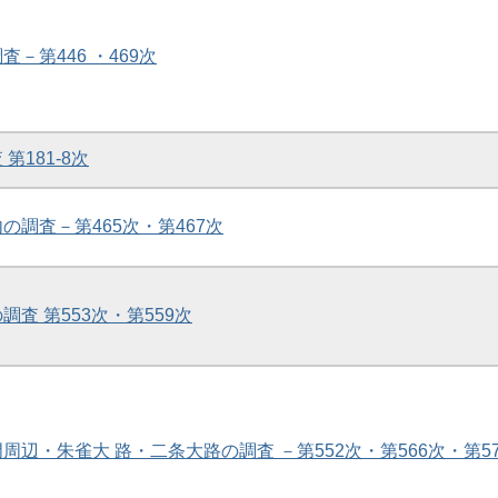
査－第446 ・469次
 第181-8次
内の調査－第465次・第467次
調査 第553次・第559次
門周辺・朱雀大 路・二条大路の調査 －第552次・第566次・第57