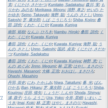
克
;
くにたけ, さだかつ
;
Kunitake, Sadakatsu
;
森川, 実
;
も
りかわ, みのる
;
Morikawa, Minoru
;
清野, 孝之
;
せいの, た
かゆき
;
Seino, Takayuki
;
海野, 聡
;
うんの, さとし
;
Unno,
Satoshi
;
芝, 康次郎
;
しば, こうじろう
;
Shiba, Kojiro
;
桑
田, 訓也
;
くわた, くにや
;
Kuwata, Kuniya
南部, 裕樹
;
なんぶ, ひろき
;
Nambu, Hiroki
;
桑田, 訓也
;
く
わた, くにや
;
Kuwata, Kuniya
桑田, 訓也
;
くわた, くにや
;
Kuwata, Kuniya
;
海野, 聡
;
う
んの, さとし
;
Unno, Satoshi
;
国武, 貞克
;
くにたけ, さだか
つ
;
Kunitake, Sadakatsu
桑田, 訓也
;
くわた, くにや
;
Kuwata, Kuniya
;
神野, 恵
;
じ
んの, めぐみ
;
Jinno, Megumi
;
林, 正憲
;
はやし, まさのり
;
Hayashi, Masanori
;
大橋, 正浩
;
おおはし, まさひろ
;
Ohashi, Masahiro
丹羽, 崇史
;
にわ, たかふみ
;
Niwa, Takafumi
;
番, 光
;
ばん,
ひかる
;
Ban, Hikaru
;
芝, 康次郎
;
しば, こうじろう
;
Shiba,
Koujirou
;
庄田, 慎矢
;
しょうだ, しんや
;
Shoda, Shinya
;
7
浦, 蓉子
;
うら, ようこ
;
Ura, Yoko
;
今井, 晃樹
;
いまい, こ
うき
;
Imai, Koki
;
林, 正憲
;
はやし, まさのり
;
Hayashi,
Masanori
;
鈴木, 智大
;
すずき, ともひろ
;
Suzuki,