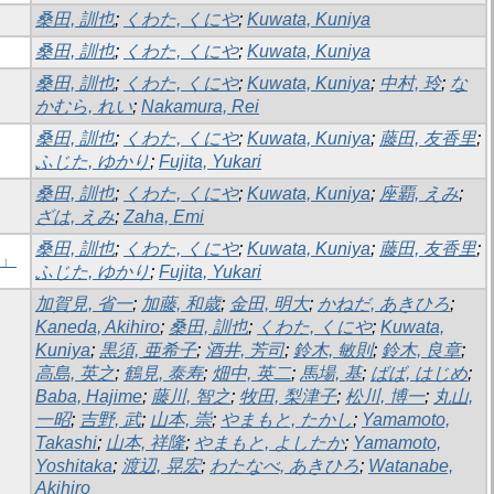
桑田, 訓也
;
くわた, くにや
;
Kuwata, Kuniya
桑田, 訓也
;
くわた, くにや
;
Kuwata, Kuniya
桑田, 訓也
;
くわた, くにや
;
Kuwata, Kuniya
;
中村, 玲
;
な
かむら, れい
;
Nakamura, Rei
桑田, 訓也
;
くわた, くにや
;
Kuwata, Kuniya
;
藤田, 友香里
;
ふじた, ゆかり
;
Fujita, Yukari
桑田, 訓也
;
くわた, くにや
;
Kuwata, Kuniya
;
座覇, えみ
;
ざは, えみ
;
Zaha, Emi
桑田, 訓也
;
くわた, くにや
;
Kuwata, Kuniya
;
藤田, 友香里
;
－」
ふじた, ゆかり
;
Fujita, Yukari
加賀見, 省一
;
加藤, 和歳
;
金田, 明大
;
かねだ, あきひろ
;
Kaneda, Akihiro
;
桑田, 訓也
;
くわた, くにや
;
Kuwata,
Kuniya
;
黒須, 亜希子
;
酒井, 芳司
;
鈴木, 敏則
;
鈴木, 良章
;
高島, 英之
;
鶴見, 泰寿
;
畑中, 英二
;
馬場, 基
;
ばば, はじめ
;
Baba, Hajime
;
藤川, 智之
;
牧田, 梨津子
;
松川, 博一
;
丸山,
一昭
;
吉野, 武
;
山本, 崇
;
やまもと, たかし
;
Yamamoto,
Takashi
;
山本, 祥隆
;
やまもと, よしたか
;
Yamamoto,
Yoshitaka
;
渡辺, 晃宏
;
わたなべ, あきひろ
;
Watanabe,
Akihiro