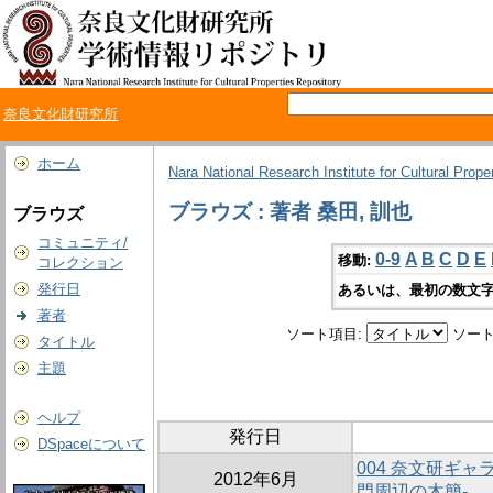
奈良文化財研究所
ホーム
Nara National Research Institute for Cultural Prope
ブラウズ : 著者 桑田, 訓也
ブラウズ
コミュニティ/
0-9
A
B
C
D
E
移動:
コレクション
発行日
あるいは、最初の数文字
著者
ソート項目:
ソート
タイトル
主題
ヘルプ
発行日
DSpaceについて
004 奈文研ギャ
2012年6月
門周辺の木簡-