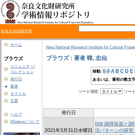
奈良文化財研究所
ホーム
Nara National Research Institute for Cultural Prope
ブラウズ : 著者 韓, 志仙
ブラウズ
コミュニティ/
0-9
A
B
C
D
E
移動:
コレクション
発行日
あるいは、最初の数文字
著者
ソート項目:
ソート
タイトル
主題
発行日
ヘルプ
DSpaceについて
006 調理容器と
2021年3月31日水曜日
活パターンの研究