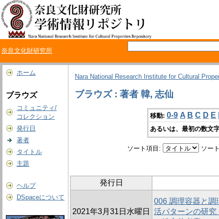
奈良文化財研究所
ホーム
Nara National Research Institute for Cultural Prope
ブラウズ : 著者 韓, 志仙
ブラウズ
コミュニティ/
0-9
A
B
C
D
E
移動:
コレクション
発行日
あるいは、最初の数文字
著者
ソート項目:
ソート
タイトル
主題
発行日
ヘルプ
DSpaceについて
006 調理容器と
2021年3月31日水曜日
活パターンの研究