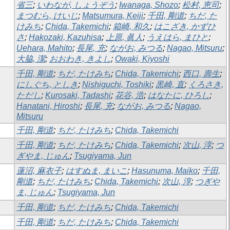
省三
;
いわなが, しょうぞう
;
Iwanaga, Shozo
;
松村, 恵司
;
まつむら, けいじ
;
Matsumura, Keiji
;
千田, 剛道
;
ちだ, た
けみち
;
Chida, Takemichi
;
箱崎, 和久
;
はこざき, かずひ
さ
;
Hakozaki, Kazuhisa
;
上原, 眞人
;
うえはら, まひと
;
Uehara, Mahito
;
長尾, 充
;
ながお, みつる
;
Nagao, Mitsuru
;
大脇, 潔
;
おおわき, きよし
;
Owaki, Kiyoshi
千田, 剛道
;
ちだ, たけみち
;
Chida, Takemichi
;
西口, 壽生
;
にしぐち, としき
;
Nishiguchi, Toshiki
;
黒崎, 直
;
くろさき,
ただし
;
Kurosaki, Tadashi
;
花谷, 浩
;
はなたに, ひろし
;
Hanatani, Hiroshi
;
長尾, 充
;
ながお, みつる
;
Nagao,
Mitsuru
千田, 剛道
;
ちだ, たけみち
;
Chida, Takemichi
千田, 剛道
;
ちだ, たけみち
;
Chida, Takemichi
;
次山, 淳
;
つ
ぎやま, じゅん
;
Tsugiyama, Jun
蓮沼, 麻衣子
;
はすぬま, まいこ
;
Hasunuma, Maiko
;
千田,
剛道
;
ちだ, たけみち
;
Chida, Takemichi
;
次山, 淳
;
つぎや
ま, じゅん
;
Tsugiyama, Jun
千田, 剛道
;
ちだ, たけみち
;
Chida, Takemichi
千田, 剛道
;
ちだ, たけみち
;
Chida, Takemichi