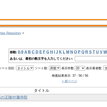
rties Repository
>
0-9
A
B
C
D
E
F
G
H
I
J
K
L
M
N
O
P
Q
R
S
T
U
V
W
移動:
あるいは、最初の数文字を入力してください:
ソート項目:
ソート順:
表示件数
表示著者数:
検索結果表示: 37 - 56 / 56
< 前ページ
タイトル
百済の王陵付属寺院