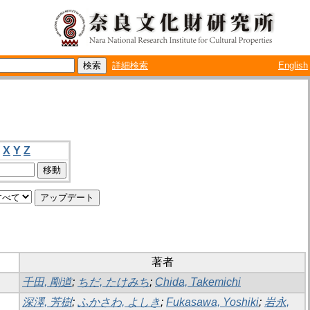
詳細検索
English
X
Y
Z
著者
千田, 剛道
;
ちだ, たけみち
;
Chida, Takemichi
深澤, 芳樹
;
ふかさわ, よしき
;
Fukasawa, Yoshiki
;
岩永,