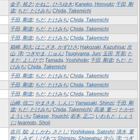
金子, 裕之
;
かねこ, ひろゆき
;
Kaneko, Hiroyuki
;
千田, 剛
道
;
ちだ, たけみち
;
Chida, Takemichi
千田, 剛道
;
ちだ, たけみち
;
Chida, Takemichi
千田, 剛道
;
ちだ, たけみち
;
Chida, Takemichi
千田, 剛道
;
ちだ, たけみち
;
Chida, Takemichi
箱崎, 和久
;
はこざき, かずひさ
;
Hakozaki, Kazuhisa
;
次
山, 淳
;
つぎやま, じゅん
;
Tsugiyama, Jun
;
玉田, 芳英
;
た
まだ, よしひで
;
Tamada, Yoshihide
;
千田, 剛道
;
ちだ, た
けみち
;
Chida, Takemichi
千田, 剛道
;
ちだ, たけみち
;
Chida, Takemichi
千田, 剛道
;
ちだ, たけみち
;
Chida, Takemichi
千田, 剛道
;
ちだ, たけみち
;
Chida, Takemichi
山崎, 信二
;
やまさき, しんじ
;
Yamasaki, Shinzi
;
千田, 剛
道
;
ちだ, たけみち
;
Chida, Takemichi
;
高瀬, 要一
;
たかせ,
よういち
;
Takase, Youichi
;
岩本, 正二
;
いわもと, しょう
じ
;
Iwamoto, Shoji
吉川, 聡
;
よしかわ, さとし
;
Yoshikawa, Satoshi
;
清水, 重
敦
;
しみず, しげあつ
;
Shimizu, Shigeatsu
;
次山, 淳
;
つぎ