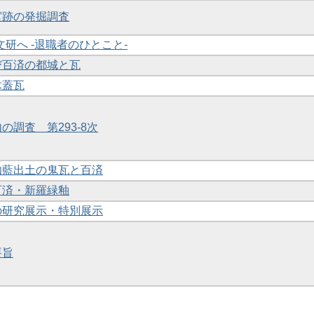
原宮跡の発掘調査
奈文研へ -退職者のひとこと-
よび百済の都城と瓦
木蓋瓦
内の調査 第293-8次
草伽藍出土の鬼瓦と百済
の百済・新羅緑釉
館の研究展示・特別展示
要旨