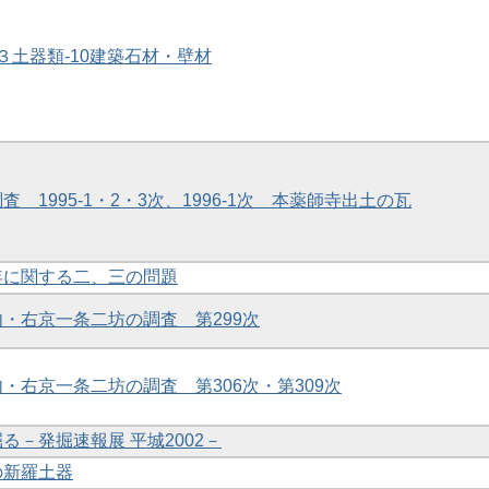
物 ３土器類-10建築石材・壁材
調査 1995-1・2・3次、1996-1次 本薬師寺出土の瓦
編年に関する二、三の問題
境内・右京一条二坊の調査 第299次
内・右京一条二坊の調査 第306次・第309次
掘る－発掘速報展 平城2002－
の新羅土器