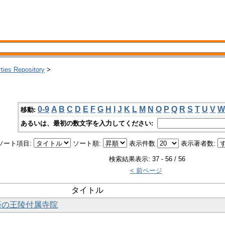
rties Repository
>
0-9
A
B
C
D
E
F
G
H
I
J
K
L
M
N
O
P
Q
R
S
T
U
V
W
移動:
あるいは、最初の数文字を入力してください:
ソート項目:
ソート順:
表示件数
表示著者数:
検索結果表示: 37 - 56 / 56
< 前ページ
タイトル
百済の王陵付属寺院