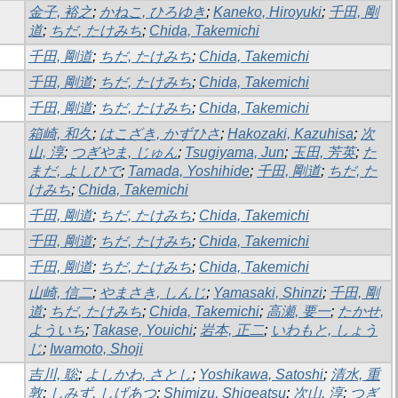
金子, 裕之
;
かねこ, ひろゆき
;
Kaneko, Hiroyuki
;
千田, 剛
道
;
ちだ, たけみち
;
Chida, Takemichi
千田, 剛道
;
ちだ, たけみち
;
Chida, Takemichi
千田, 剛道
;
ちだ, たけみち
;
Chida, Takemichi
千田, 剛道
;
ちだ, たけみち
;
Chida, Takemichi
箱崎, 和久
;
はこざき, かずひさ
;
Hakozaki, Kazuhisa
;
次
山, 淳
;
つぎやま, じゅん
;
Tsugiyama, Jun
;
玉田, 芳英
;
た
まだ, よしひで
;
Tamada, Yoshihide
;
千田, 剛道
;
ちだ, た
けみち
;
Chida, Takemichi
千田, 剛道
;
ちだ, たけみち
;
Chida, Takemichi
千田, 剛道
;
ちだ, たけみち
;
Chida, Takemichi
千田, 剛道
;
ちだ, たけみち
;
Chida, Takemichi
山崎, 信二
;
やまさき, しんじ
;
Yamasaki, Shinzi
;
千田, 剛
道
;
ちだ, たけみち
;
Chida, Takemichi
;
高瀬, 要一
;
たかせ,
よういち
;
Takase, Youichi
;
岩本, 正二
;
いわもと, しょう
じ
;
Iwamoto, Shoji
吉川, 聡
;
よしかわ, さとし
;
Yoshikawa, Satoshi
;
清水, 重
敦
;
しみず, しげあつ
;
Shimizu, Shigeatsu
;
次山, 淳
;
つぎ