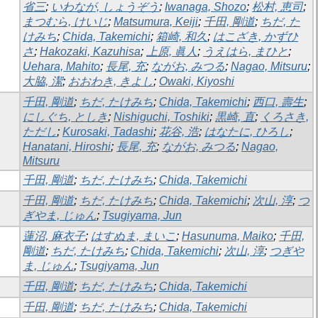
省三
;
いわなが, しょうぞう
;
Iwanaga, Shozo
;
松村, 恵司
;
まつむら, けいじ
;
Matsumura, Keiji
;
千田, 剛道
;
ちだ, た
けみち
;
Chida, Takemichi
;
箱崎, 和久
;
はこざき, かずひ
さ
;
Hakozaki, Kazuhisa
;
上原, 眞人
;
うえはら, まひと
;
Uehara, Mahito
;
長尾, 充
;
ながお, みつる
;
Nagao, Mitsuru
;
大脇, 潔
;
おおわき, きよし
;
Owaki, Kiyoshi
千田, 剛道
;
ちだ, たけみち
;
Chida, Takemichi
;
西口, 壽生
;
にしぐち, としき
;
Nishiguchi, Toshiki
;
黒崎, 直
;
くろさき,
ただし
;
Kurosaki, Tadashi
;
花谷, 浩
;
はなたに, ひろし
;
Hanatani, Hiroshi
;
長尾, 充
;
ながお, みつる
;
Nagao,
Mitsuru
千田, 剛道
;
ちだ, たけみち
;
Chida, Takemichi
千田, 剛道
;
ちだ, たけみち
;
Chida, Takemichi
;
次山, 淳
;
つ
ぎやま, じゅん
;
Tsugiyama, Jun
蓮沼, 麻衣子
;
はすぬま, まいこ
;
Hasunuma, Maiko
;
千田,
剛道
;
ちだ, たけみち
;
Chida, Takemichi
;
次山, 淳
;
つぎや
ま, じゅん
;
Tsugiyama, Jun
千田, 剛道
;
ちだ, たけみち
;
Chida, Takemichi
千田, 剛道
;
ちだ, たけみち
;
Chida, Takemichi