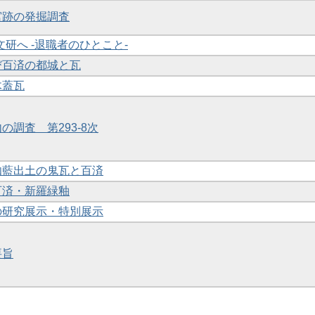
原宮跡の発掘調査
奈文研へ -退職者のひとこと-
よび百済の都城と瓦
木蓋瓦
内の調査 第293-8次
草伽藍出土の鬼瓦と百済
の百済・新羅緑釉
館の研究展示・特別展示
要旨