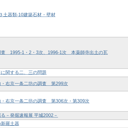
物 ３土器類-10建築石材・壁材
調査 1995-1・2・3次、1996-1次 本薬師寺出土の瓦
編年に関する二、三の問題
境内・右京一条二坊の調査 第299次
内・右京一条二坊の調査 第306次・第309次
掘る－発掘速報展 平城2002－
の新羅土器