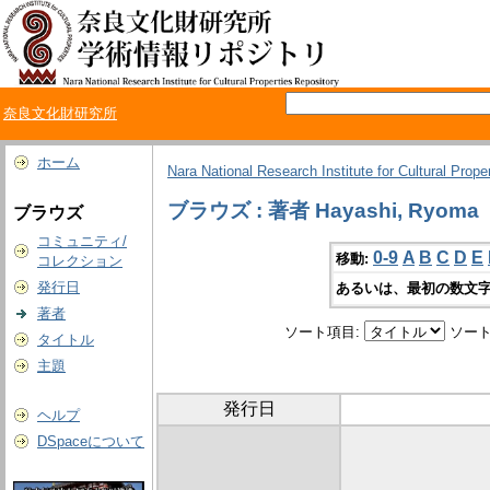
奈良文化財研究所
ホーム
Nara National Research Institute for Cultural Prope
ブラウズ : 著者 Hayashi, Ryoma
ブラウズ
コミュニティ/
0-9
A
B
C
D
E
移動:
コレクション
発行日
あるいは、最初の数文字
著者
ソート項目:
ソート
タイトル
主題
発行日
ヘルプ
DSpaceについて