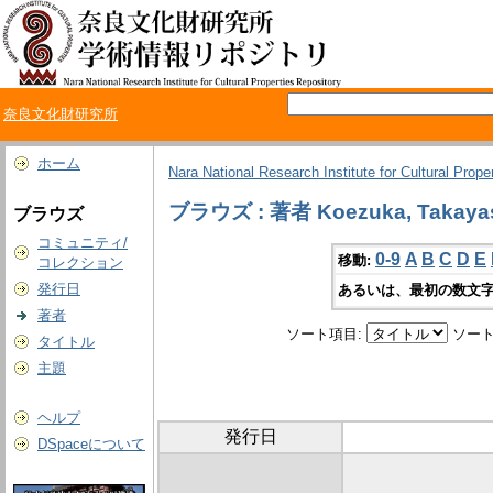
奈良文化財研究所
ホーム
Nara National Research Institute for Cultural Prope
ブラウズ : 著者 Koezuka, Takaya
ブラウズ
コミュニティ/
0-9
A
B
C
D
E
移動:
コレクション
発行日
あるいは、最初の数文字
著者
ソート項目:
ソート
タイトル
主題
ヘルプ
発行日
DSpaceについて