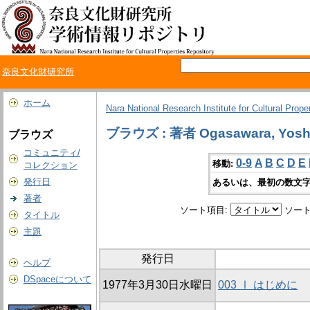
奈良文化財研究所
ホーム
Nara National Research Institute for Cultural Prope
ブラウズ : 著者 Ogasawara, Yosh
ブラウズ
コミュニティ/
0-9
A
B
C
D
E
移動:
コレクション
発行日
あるいは、最初の数文字
著者
ソート項目:
ソート
タイトル
主題
発行日
ヘルプ
DSpaceについて
1977年3月30日水曜日
003 Ⅰ はじめに