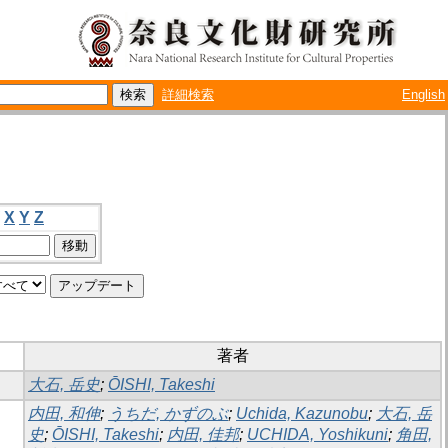
詳細検索
English
X
Y
Z
著者
大石, 岳史
;
ŌISHI, Takeshi
内田, 和伸
;
うちだ, かずのぶ
;
Uchida, Kazunobu
;
大石, 岳
史
;
ŌISHI, Takeshi
;
内田, 佳邦
;
UCHIDA, Yoshikuni
;
角田,