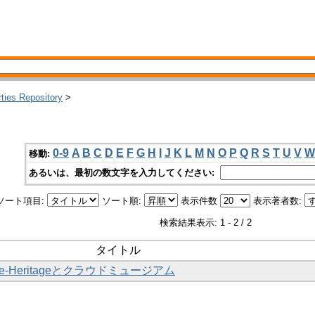
rties Repository
>
0-9
A
B
C
D
E
F
G
H
I
J
K
L
M
N
O
P
Q
R
S
T
U
V
W
移動:
あるいは、最初の数文字を入力してください:
ソート項目:
ソート順:
表示件数
表示著者数:
検索結果表示: 1 - 2 / 2
タイトル
 e-Heritageとクラウドミュージアム