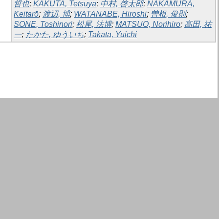
哲也
;
KAKUTA, Tetsuya
;
中村, 啓太郎
;
NAKAMURA,
Keitarō
;
渡辺, 博
;
WATANABE, Hiroshi
;
曽根, 俊則
;
SONE, Toshinori
;
松尾, 法博
;
MATSUO, Norihiro
;
高田, 祐
一
;
たかた, ゆういち
;
Takata, Yuichi